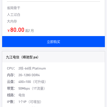
省网骨干
人工过白
大内存
80.00
￥
起/ 月
立即购买
九江电信（峰驰型 pa）
CPU：
2核-64核
Platinum
内存：
2G-128G DDR4
云盘：
40G+10G（可升级）
带宽：
50Mbps（1T流量）
线路：
电信
IP数：
1个IP（可增加）