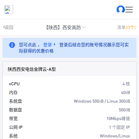
【陕西】西安高防
返回
清单
(0个)
您可点此 ，
登录
登录后结合您的账号情况展示您可实
际获得的优惠价格
陕西西安电信金牌云-A型
vCPU
4 核
内存
4GiB
系统盘
Windows 50GiB / Linux 30GiB
数据盘
50GiB
带宽
10Mbps峰值
公网 IP
1 个固定 IP
系统
Windows/Linux